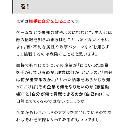
る！
まずは
相手と自分を知ること
です。
ゲームなどで未知の敵やボスに挑むとき、主人公は
敵の情報を知らぬまま挑むことは殆どないと思い
ます。有・不利な属性や攻撃パターンなどを知らず
して挑戦するのは危険なことだと思います。
面接でも同じように、その企業が『
どういった事業
を手がけているのか。理念は何か
』というのと『
自分
は何が出来るのか。
』といった情報をあらかじめ知
っておけば［
その企業で何をやりたいのか（志望動
機）
］と［
自分が何で貢献できるのか（自己PR）
］も
自然とでてくるのではないでしょうか。
企業がもし何かしらのアプリを開発しているのであ
ればそれを実際にやってみるのもいいですし、