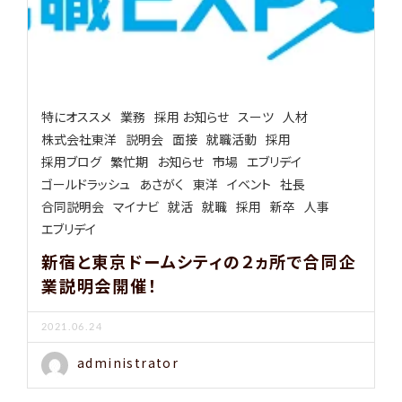
特にオススメ
業務
採用 お知らせ
スーツ
人材
株式会社東洋
説明会
面接
就職活動
採用
採用ブログ
繁忙期
お知らせ
市場
エブリデイ
ゴールドラッシュ
あさがく
東洋
イベント
社長
合同説明会
マイナビ
就活
就職
採用
新卒
人事
エブリデイ
新宿と東京ドームシティの２ヵ所で合同企
業説明会開催！
2021.06.24
administrator