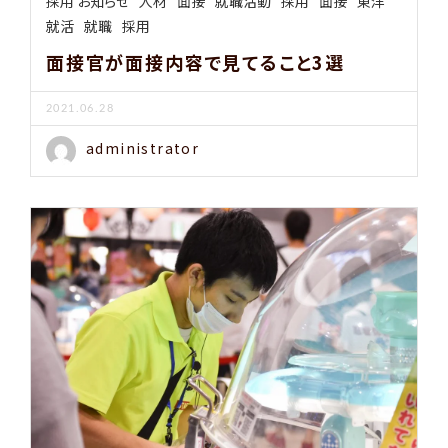
採用 お知らせ
人材
面接
就職活動
採用
面接
東洋
就活
就職
採用
面接官が面接内容で見てること3選
2021.06.28
administrator