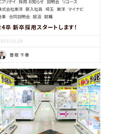
エブリデイ
採用 お知らせ
説明会
リユース
株式会社東洋
新入社員
埼玉
東洋
マイナビ
仕事
合同説明会
就活
就職
24卒 新卒採用スタートします！
2023.02.28
曽根 千春