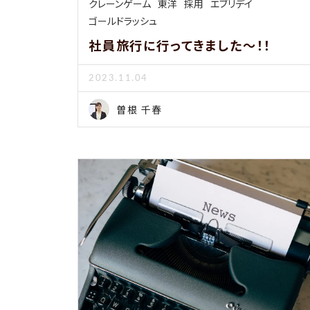
クレーンゲーム
東洋
採用
エブリデイ
ゴールドラッシュ
社員旅行に行ってきました〜！！
2023.11.04
曽根 千春