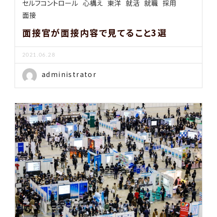
セルフコントロール
心構え
東洋
就活
就職
採用
面接
面接官が面接内容で見てること3選
2021.06.28
administrator