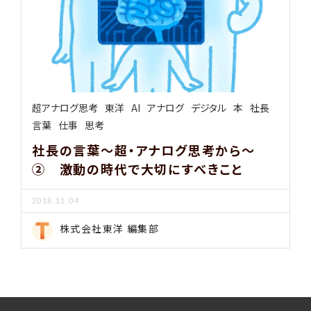
超アナログ思考
東洋
AI
アナログ
デジタル
本
社長
言葉
仕事
思考
社長の言葉～超・アナログ思考から～
② 激動の時代で大切にすべきこと
2018.11.04
株式会社東洋 編集部