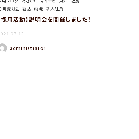
採用ブログ
あさがく
マイナビ
東洋
社長
合同説明会
就活
就職
新入社員
【採用活動】説明会を開催しました！
2021.07.12
administrator