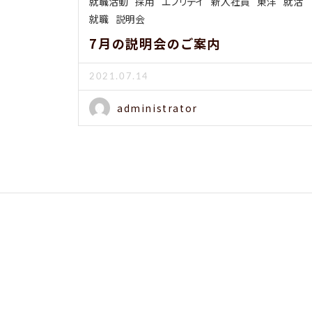
就職活動
採用
エブリデイ
新入社員
東洋
就活
就職
説明会
7月の説明会のご案内
2021.07.14
administrator