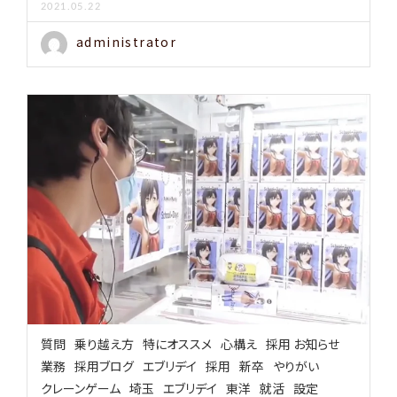
2021.05.22
administrator
質問
乗り越え方
特にオススメ
心構え
採用 お知らせ
業務
採用ブログ
エブリデイ
採用
新卒
やりがい
クレーンゲーム
埼玉
エブリデイ
東洋
就活
設定