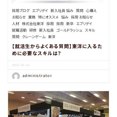
採用ブログ
エブリデイ
新入社員 悩み
質問
心構え
お知らせ
業務
特にオススメ
悩み
採用 お知らせ
人材
株式会社東洋
採用
採用
新卒
エブリデイ
就職活動
研修
新入社員
ゴールドラッシュ
スキル
質問
クレーンゲーム
東洋
【就活生からよくある質問】東洋に入るた
めに必要なスキルは？
2021.05.26
administrator