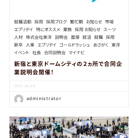
就職活動
採用
採用ブログ
繁忙期
お知らせ
市場
エブリデイ
特にオススメ
業務
採用 お知らせ
スーツ
人材
株式会社東洋
説明会
面接
就活
就職
採用
新卒
人事
エブリデイ
ゴールドラッシュ
あさがく
東洋
イベント
社長
合同説明会
マイナビ
新宿と東京ドームシティの２ヵ所で合同企
業説明会開催！
2021.06.24
administrator