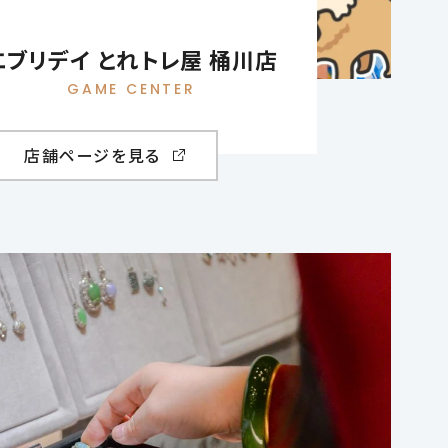
エブリデイ とれトレ屋 桶川店
GAME CENTER
店舗ページを見る