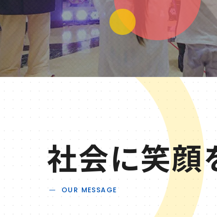
社会に笑顔
OUR MESSAGE