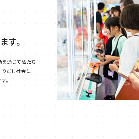
ます。
動を通じて私たち
作りだし社会に
す。