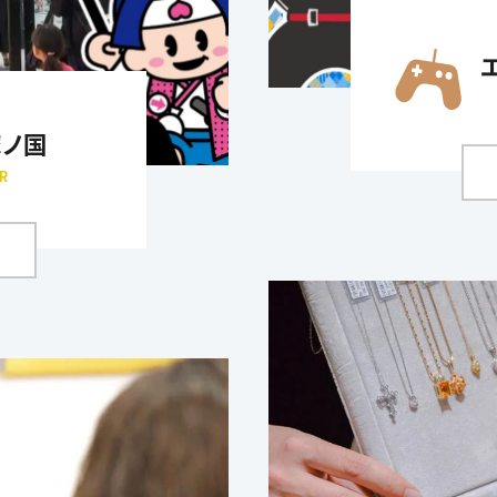
摩ノ国
R