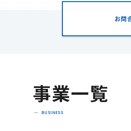
お問
事業一覧
BUSINESS